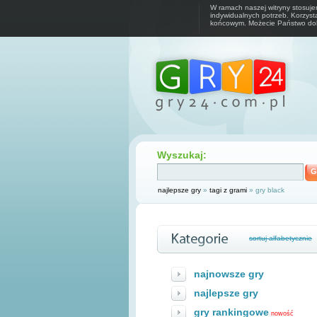
W ramach naszej witryny stosuj
indywidualnych potrzeb. Korzys
końcowym. Możecie Państwo dok
Wyszukaj:
G
najlepsze gry
»
tagi z grami
» gry black
sortuj alfabetycznie
najnowsze gry
najlepsze gry
gry rankingowe
nowość