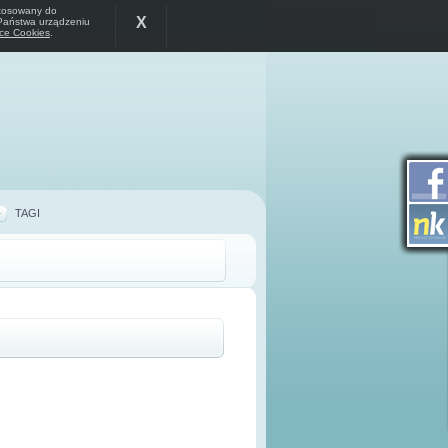
stosowany do
X
 Państwa urządzeniu
yce Cookies
.
TAGI