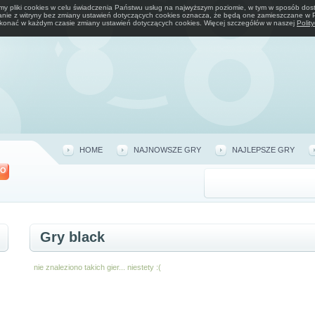
emy pliki cookies w celu świadczenia Państwu usług na najwyższym poziomie, w tym w sposób do
tanie z witryny bez zmiany ustawień dotyczących cookies oznacza, że będą one zamieszczane w
onać w każdym czasie zmiany ustawień dotyczących cookies. Więcej szczegółów w naszej
Polit
HOME
NAJNOWSZE GRY
NAJLEPSZE GRY
O
Gry black
nie znaleziono takich gier... niestety :(